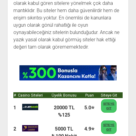
olarak kabul gören sitelere yönelmek çok daha
mantıklıdır. Bu siteler hem daha güvenilirdir hem de
erişim sıkıntısı yoktur. En önemlisi de kanunlara
uygun olarak gönül rahatlığı ile oyun
oynayabileceğiniz sitelerin bulunduğudur. Ancak ne
yazık yasal olarak kabul görmüş siteler hak ettiği
değeri tam olarak görememektedir.
#
Casino Siteleri
Üyelik Bonusu
Puan
Siteye Git
SİTEYE
1
20000 TL
5.0⭐
GİT
%125
SİTEYE
2
5000 TL
4.9⭐
GİT