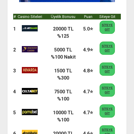
#
Casino Siteleri
Üyelik Bonusu
Puan
Siteye Git
SİTEYE
1
20000 TL
5.0⭐
GİT
%125
SİTEYE
2
5000 TL
4.9⭐
GİT
%100 Nakit
SİTEYE
3
1500 TL
4.8⭐
GİT
%300
SİTEYE
4
7500 TL
4.7⭐
GİT
%100
SİTEYE
5
10000 TL
4.7⭐
GİT
%100
SİTEYE
6
20000 TL
4.6⭐