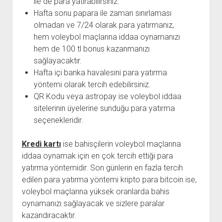
ile de para yatırabilirsiniz.
Hafta sonu papara ile zaman sınırlaması
olmadan ve 7/24 olarak para yatırmanız,
hem voleybol maçlarına iddaa oynamanızı
hem de 100 tl bonus kazanmanızı
sağlayacaktır.
Hafta içi banka havalesini para yatırma
yöntemi olarak tercih edebilirsiniz.
QR Kodu veya astropay ise voleybol iddaa
sitelerinin üyelerine sunduğu para yatırma
seçenekleridir.
Kredi kartı
ise bahisçilerin voleybol maçlarına
iddaa oynamak için en çok tercih ettiği para
yatırma yöntemidir. Son günlerin en fazla tercih
edilen para yatırma yöntemi kripto para bitcoin ise,
voleybol maçlarına yüksek oranlarda bahis
oynamanızı sağlayacak ve sizlere paralar
kazandıracaktır.