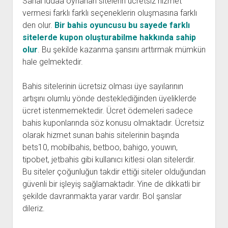
Sanal iddaa oynanan sitelerin ücretsiz hizmet
vermesi farklı farklı seçeneklerin oluşmasına farklı
den olur.
Bir bahis oyuncusu bu sayede farklı
sitelerde kupon oluşturabilme hakkında sahip
olur
. Bu şekilde kazanma şansını arttırmak mümkün
hale gelmektedir.
Bahis sitelerinin ücretsiz olması üye sayılarının
artışını olumlu yönde desteklediğinden üyeliklerde
ücret istenmemektedir. Ücret ödemeleri sadece
bahis kuponlarında söz konusu olmaktadır. Ücretsiz
olarak hizmet sunan bahis sitelerinin başında
bets10, mobilbahis, betboo, bahigo, youwın,
tipobet, jetbahis gibi kullanıcı kitlesi olan sitelerdir.
Bu siteler çoğunluğun takdir ettiği siteler olduğundan
güvenli bir işleyiş sağlamaktadır. Yine de dikkatli bir
şekilde davranmakta yarar vardır. Bol şanslar
dileriz.