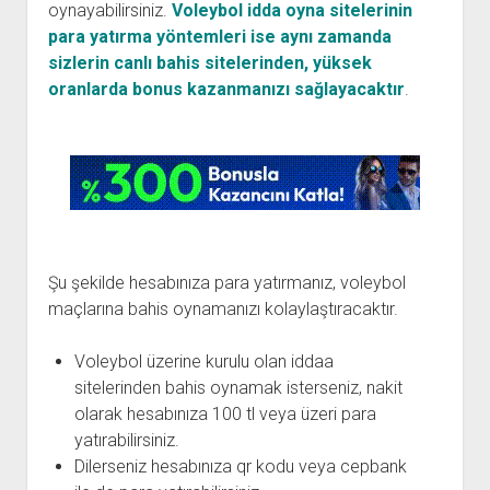
oynayabilirsiniz.
Voleybol idda oyna sitelerinin
para yatırma yöntemleri ise aynı zamanda
sizlerin canlı bahis sitelerinden, yüksek
oranlarda bonus kazanmanızı sağlayacaktır
.
Şu şekilde hesabınıza para yatırmanız, voleybol
maçlarına bahis oynamanızı kolaylaştıracaktır.
Voleybol üzerine kurulu olan iddaa
sitelerinden bahis oynamak isterseniz, nakit
olarak hesabınıza 100 tl veya üzeri para
yatırabilirsiniz.
Dilerseniz hesabınıza qr kodu veya cepbank