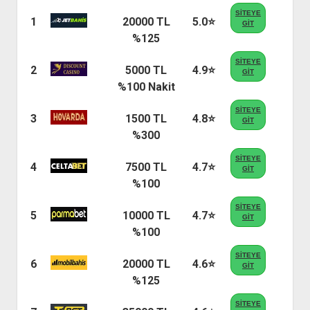
SİTEYE
1
20000 TL
5.0⭐
GİT
%125
SİTEYE
2
5000 TL
4.9⭐
GİT
%100 Nakit
SİTEYE
3
1500 TL
4.8⭐
GİT
%300
SİTEYE
4
7500 TL
4.7⭐
GİT
%100
SİTEYE
5
10000 TL
4.7⭐
GİT
%100
SİTEYE
6
20000 TL
4.6⭐
GİT
%125
SİTEYE