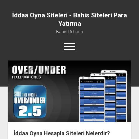
İddaa Oyna Siteleri - Bahis Siteleri Para
Yatırma
Bahis Rehberi
menüyü
aç
İddaa
Oyna
Contact
Siteleri
-
Bahis
Siteleri
Para
Yatırma
Yazılar
İddaa Oyna Hesapla Siteleri Nelerdir?